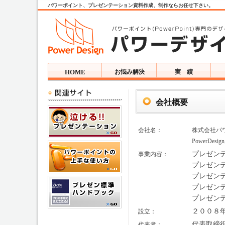
パワーポイント、プレゼンテーション資料作成、制作ならお任せ下さい。
HOME
お悩み解決
実 績
会社概要
会社名：
株式会社パ
PowerDesign,
プレゼン
事業内容：
プレゼン
プレゼン
プレゼン
プレゼン
２００８
設立：
代表取締
代表者：