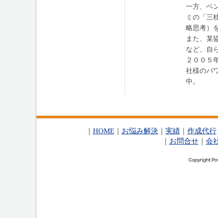
一方、ベ
ミの「三
略思考）
また、某
など、自
２００５
社様のパ
中。
｜
HOME
｜
お悩み解決
｜
実績
｜
作成代行
｜
お問合せ
｜
会