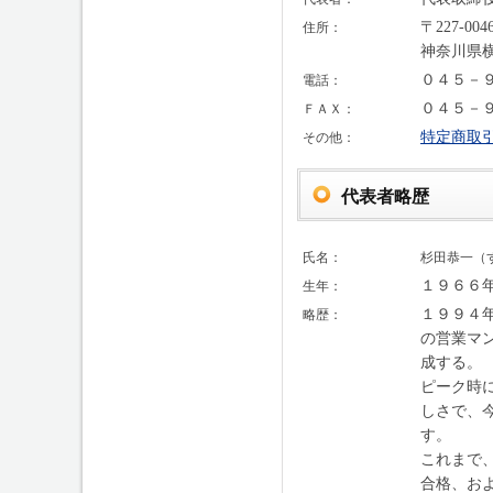
〒227-004
住所：
神奈川県
０４５－
電話：
０４５－
ＦＡＸ：
特定商取
その他：
代表者略歴
氏名：
杉田恭一（
１９６６
生年：
１９９４
略歴：
の営業マ
成する。
ピーク時
しさで、
す。
これまで
合格、お