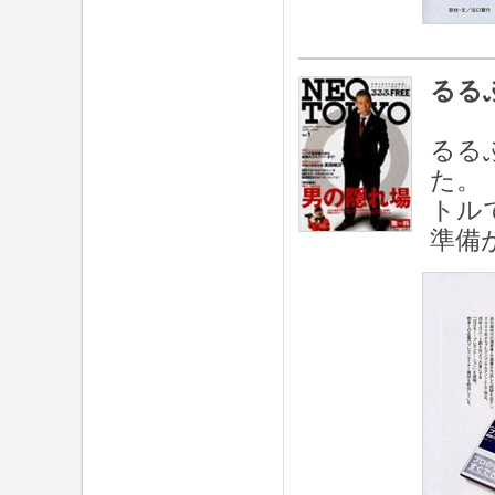
るるぶ
るるぶ
た。
トル
準備